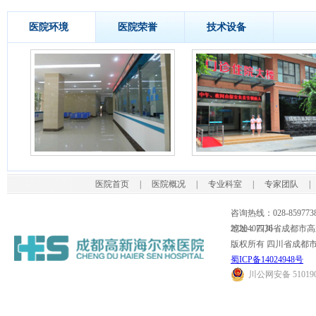
医院环境
医院荣誉
技术设备
医院首页
|
医院概况
|
专业科室
|
专家团队
|
咨询热线：028-859773
2720407736
地址：四川省成都市高
版权所有 四川省成都
蜀ICP备14024948号
川公网安备 510190