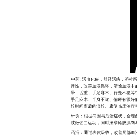
中药: 活血化瘀，舒经活络，溶
弹性，改善血液循环，清除血液中
晕，舌重，手足麻木、行走不稳等
手足麻木、半身不遂、偏瘫有很好
栓时间窗后的溶栓、康复临床治疗
针灸：根据病因与后遗症状，合理
肢做倔曲运动，同时按摩瘫肢肌肉
药浴：通过表皮吸收，改善局部血