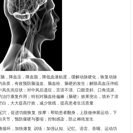
栓醒脑，降血压，降血脂，降低血液粘度，缓解动脉硬化，恢复动脉
的杂质，有效预防脑溢血、脑血栓、脑硬的发生；解除高血压伴眩
中风先兆症状；对中风后遗症，言语不清、口眼歪斜、口角流涎、
的治疗康复作用；特别对脑血栓偏瘫（脑硬）效果突出，填补了溶
空白，大大提高疗效，减少致残，提高患者生活质量.
配穴，促进功能恢复. 按摩：帮助患者翻身，上肢做伸展运动，下
与关节，预防僵硬与萎缩；控制感染，防止褥疮发生.
液循环，加快康复. 训练：加强认知、记忆、语言、吞咽、运动功